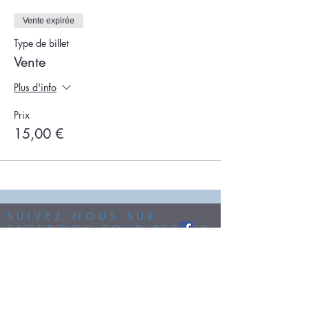
Vente expirée
Type de billet
Vente
Plus d'info
Prix
15,00 €
SUIVEZ NOUS SUR
FACEBOOK POUR RESTER
INFORMÉ...
SUIVEZ NOUS SUR
NOTRE CHAINE
YOUTUBE...